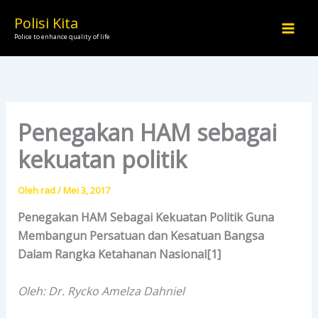
Lewati
Polisi Kita
ke
Police to enhance quality of life
konten
Penegakan HAM sebagai
kekuatan politik
Oleh
rad
/
Mei 3, 2017
Penegakan HAM Sebagai Kekuatan Politik Guna
Membangun Persatuan dan Kesatuan Bangsa
Dalam Rangka Ketahanan Nasional[1]
Oleh: Dr. Rycko Amelza Dahniel