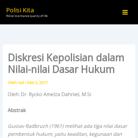
Lewati
Polisi Kita
ke
Police to enhance quality of life
konten
Diskresi Kepolisian dalam
Nilai-nilai Dasar Hukum
Oleh
rad
/
Mei 3, 2017
Oleh: Dr. Rycko Amelza Dahniel, M.Si
Abstrak
Gustav Radbruch (1961) melihat ada tiga nilai dasar
pembentuk hukum, yaitu keadilan, kegunaan dan