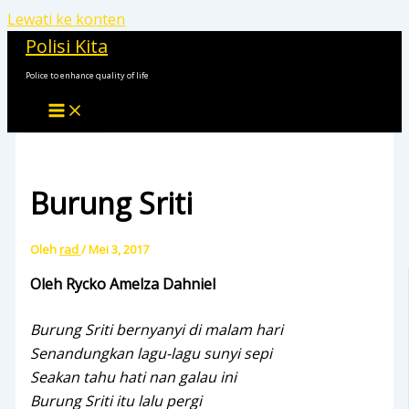
Lewati ke konten
Polisi Kita
Police to enhance quality of life
Burung Sriti
Oleh
rad
/
Mei 3, 2017
Oleh Rycko Amelza Dahniel
Burung Sriti bernyanyi di malam hari
Senandungkan lagu-lagu sunyi sepi
Seakan tahu hati nan galau ini
Burung Sriti itu lalu pergi